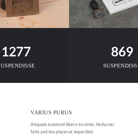
1277
869
SUSPENDISSE
SUSPENDISS
VARIUS PURUS
Aliquam euismod libero eu enim. Nulla nec
felis sed leo placerat imperdiet.