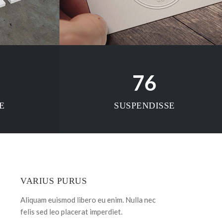
76
E
SUSPENDISSE
VARIUS PURUS
Aliquam euismod libero eu enim. Nulla nec
felis sed leo placerat imperdiet.