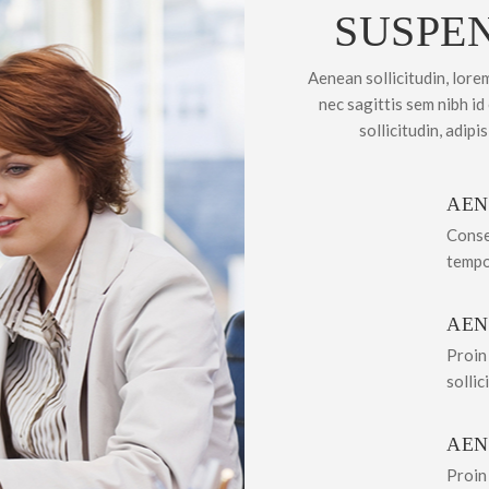
SUSPE
Aenean sollicitudin, lore
nec sagittis sem nibh id
sollicitudin, adipi
AEN
Conse
tempo
AEN
Proin
sollic
AEN
Proin